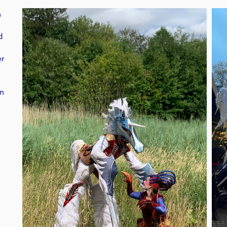
n
d
er
nn