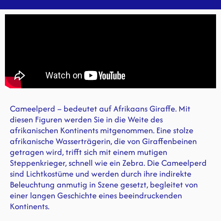
Cameelperd – bedeutet auf Afrikaans Giraffe. Mit
diesen Figuren werden Sie in die Weite des
afrikanischen Kontinents mitgenommen. Eine stolze
afrikanische Wasserträgerin, die von Giraffenbeinen
getragen wird, trifft sich mit einem mutigen
Steppenkrieger, schnell wie ein Zebra. Die Cameelperd
sind Lichtkostüme und werden durch ihre indirekte
Beleuchtung anmutig in Szene gesetzt, begleitet von
einer langen Geschichte eines beeindruckenden
Kontinents.